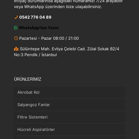
İhtiyaç durumlarında aşağıdaki numaramızı 7/24 arayabilir
veya WhatsApp üzerinden bize ulaşabilirsiniz.
0542 776 04 89
WhatsApp'tan Yazın
Pazartesi - Pazar 08:00 / 21:00
Sülüntepe Mah. Evliya Çelebi Cad. Zülal Sokak B2/4
No:3 Pendik / İstanbul
ÜRÜNLERİMİZ
Akrobat Kol
Salyangoz Fanlar
Filtre Sistemleri
Hücreli Aspiratörler