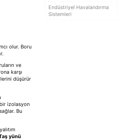
Endüstriyel Havalandırma
Sistemleri
mcı olur. Boru
r.
ruların ve
zyona karşı
lerini düşürür
a
 bir izolasyon
sağlar. Bu
 yalıtım
Taş yünü