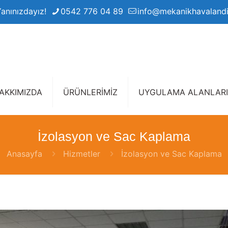
Yanınızdayız!
0542 776 04 89
info@mekanikhavaland
AKKIMIZDA
ÜRÜNLERİMİZ
UYGULAMA ALANLARI
İzolasyon ve Sac Kaplama
Anasayfa
Hizmetler
İzolasyon ve Sac Kaplama