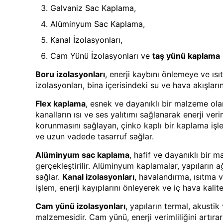
Galvaniz Sac Kaplama,
Alüminyum Sac Kaplama,
Kanal İzolasyonları,
Cam Yünü İzolasyonları ve
taş yünü kaplama
Boru izolasyonları
, enerji kaybını önlemeye ve ıs
izolasyonları, bina içerisindeki su ve hava akışların
Flex kaplama
, esnek ve dayanıklı bir malzeme olan
kanalların ısı ve ses yalıtımı sağlanarak enerji ver
korunmasını sağlayan, çinko kaplı bir kaplama işl
ve uzun vadede tasarruf sağlar.
Alüminyum sac kaplama
, hafif ve dayanıklı bir
gerçekleştirilir. Alüminyum kaplamalar, yapıların a
sağlar.
Kanal izolasyonları
, havalandırma, ısıtma 
işlem, enerji kayıplarını önleyerek ve iç hava kalite
Cam yünü izolasyonları
, yapıların termal, akustik 
malzemesidir. Cam yünü, enerji verimliliğini artıra