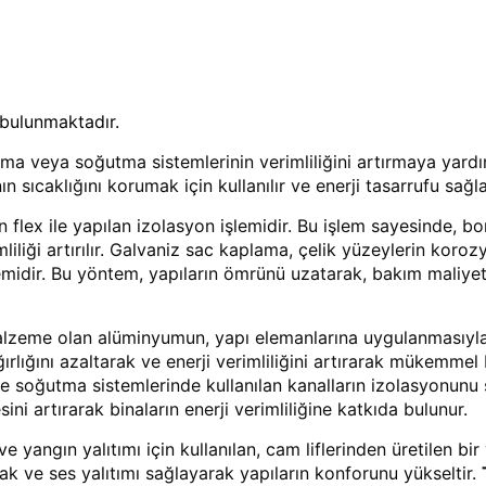
bulunmaktadır.
ıtma veya soğutma sistemlerinin verimliliğini artırmaya yardı
ın sıcaklığını korumak için kullanılır ve enerji tasarrufu sağla
 flex ile yapılan izolasyon işlemidir. Bu işlem sayesinde, bo
imliliği artırılır. Galvaniz sac kaplama, çelik yüzeylerin koro
emidir. Bu yöntem, yapıların ömrünü uzatarak, bakım maliyet
 malzeme olan alüminyumun, yapı elemanlarına uygulanmasıyl
ğırlığını azaltarak ve enerji verimliliğini artırarak mükemmel
ve soğutma sistemlerinde kullanılan kanalların izolasyonunu 
sini artırarak binaların enerji verimliliğine katkıda bulunur.
ve yangın yalıtımı için kullanılan, cam liflerinden üretilen bir
rak ve ses yalıtımı sağlayarak yapıların konforunu yükseltir.