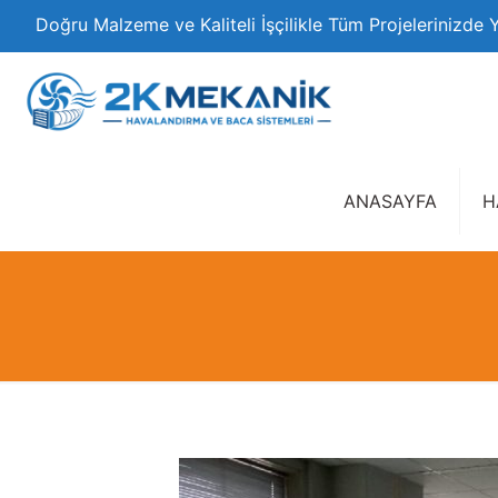
Doğru Malzeme ve Kaliteli İşçilikle Tüm Projelerinizde 
ANASAYFA
H