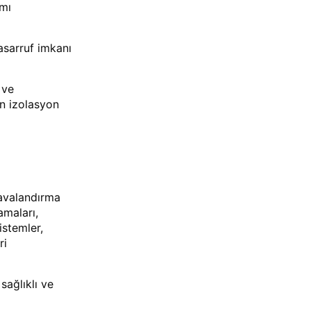
ımı
asarruf imkanı
 ve
un izolasyon
havalandırma
amaları,
istemler,
ri
sağlıklı ve