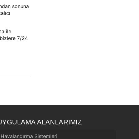
şından sonuna
alıcı
a ile
bizlere 7/24
UYGULAMA ALANLARIMIZ
Havalandırma Sistemleri