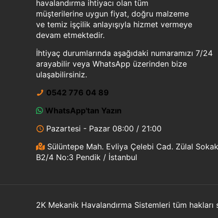
havalandırma ihtiyacı olan tüm
müşterilerine uygun fiyat, doğru malzeme
ve temiz işçilik anlayışıyla hizmet vermeye
devam etmektedir.
İhtiyaç durumlarında aşağıdaki numaramızı 7/24
arayabilir veya WhatsApp üzerinden bize
ulaşabilirsiniz.
0542 776 04 89
WhatsApp'tan Yazın
Pazartesi - Pazar 08:00 / 21:00
Sülüntepe Mah. Evliya Çelebi Cad. Zülal Soka
B2/4 No:3 Pendik / İstanbul
2K Mekanik Havalandırma Sistemleri tüm hakları sa