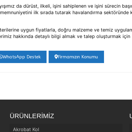
mız da dürüst, ilkeli, işini sahiplenen ve işini sürecin ba
memnuniyetini ilk sırada tutarak havalandırma sektöründe k
rilerine uygun fiyatlarla, doğru malzeme ve temiz uygulam
miz hakkında detaylı bilgi almak ve talep oluşturmak için 
WhatsApp Destek
Firmamızın Konumu
ÜRÜNLERİMİZ
Akrobat Kol