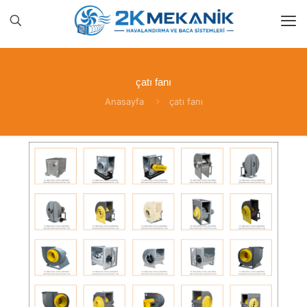
çatı fanı
Anasayfa
çatı fanı