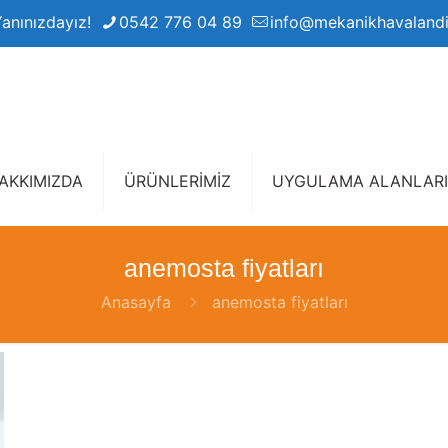
Yanınızdayız!
0542 776 04 89
info@mekanikhavaland
AKKIMIZDA
ÜRÜNLERİMİZ
UYGULAMA ALANLARI
anemosta fiyatları
Anasayfa
anemosta fiyatları