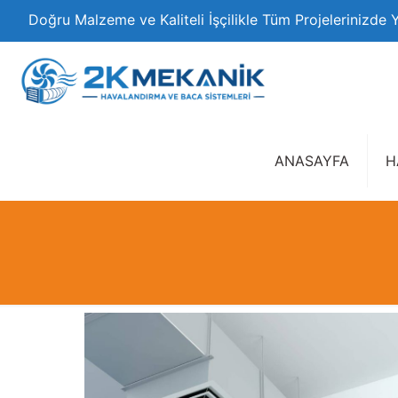
Doğru Malzeme ve Kaliteli İşçilikle Tüm Projelerinizde 
ANASAYFA
H